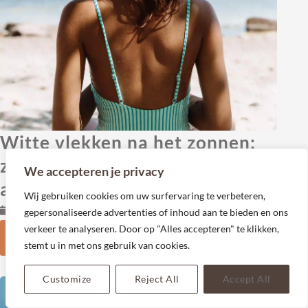
Witte vlekken na het zonnen:
zo ontstaan ze en hoe je ervan
We accepteren je privacy
afkomt
Wij gebruiken cookies om uw surfervaring te verbeteren,
juli 5, 2023
11:14 am
gepersonaliseerde advertenties of inhoud aan te bieden en ons
verkeer te analyseren. Door op "Alles accepteren" te klikken,
LEZEN
stemt u in met ons gebruik van cookies.
Customize
Reject All
Accept All