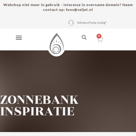
Webshop niet meer in gebruik - interesse in overname domein? Neem
contact op: fons@veljet.nl
Advies of hulp nodig?
0
ZONNEBANK
INSPIRATIE