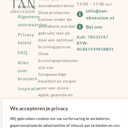
13:00 – 17:00 uur.
zonnebankcrèmes.
levering
info@tan-
Deze producten
Algemene
obsession.nl
kunnen onder de
voorwaarden
zonnebank worden
Bel ons
gebruikt met als
Privacy
KvK: 78533767
doel een optimaal
beleid
BTW:
bruiningsproces.
NL861439818B01
FAQ
Onze
bruiningsproducten
Alles
zijn van
over
hoogwaardige
bronzers
kwaliteit en zorgen
voor een mooie
Inspiratie
egale, gezonde en
bruine huid.
We accepteren je privacy
Huidtypes
Happy Huggs
Wij gebruiken cookies om uw surfervaring te verbeteren,
gepersonaliseerde advertenties of inhoud aan te bieden en ons
Lexylove