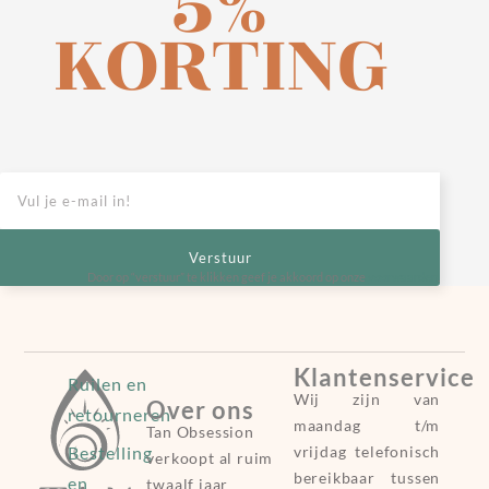
5%
KORTING
Verstuur
Door op “verstuur” te klikken geef je akkoord op onze
voorwaarden
.
Klantenservice
Ruilen en
Wij zijn van
Over ons
retourneren
maandag t/m
Tan Obsession
Bestelling
vrijdag telefonisch
verkoopt al ruim
bereikbaar tussen
en
twaalf jaar