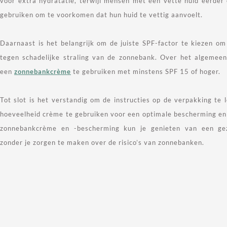
voor extra hydratatie, terwijl mensen met een vette huid eerder 
gebruiken om te voorkomen dat hun huid te vettig aanvoelt.
Daarnaast is het belangrijk om de juiste SPF-factor te kiezen o
tegen schadelijke straling van de zonnebank. Over het algemee
een
zonnebankcrème
te gebruiken met minstens SPF 15 of hoger.
Tot slot is het verstandig om de instructies op de verpakking te
hoeveelheid crème te gebruiken voor een optimale bescherming en 
zonnebankcrème en -bescherming kun je genieten van een gez
zonder je zorgen te maken over de risico’s van zonnebanken.