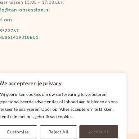
baar tussen 13:00 – 17:00 uur.
nfo@tan-obsession.nl
l ons
78533767
NL861439818B01
We accepteren je privacy
Wij gebruiken cookies om uw surfervaring te verbeteren,
gepersonaliseerde advertenties of inhoud aan te bieden en ons
verkeer te analyseren. Door op "Alles accepteren" te klikken,
stemt u in met ons gebruik van cookies.
Customize
Reject All
Accept All