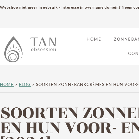
Webshop niet meer in gebruik - interesse in overname domein? Neem con
HOME
ZONNEBA
CON
HOME
>
BLOG
>
SOORTEN ZONNEBANKCRÈMES EN HUN VOOR- 
SOORTEN ZONN
EN HUN VOOR- E