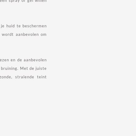
een spray of gel willen
m je huid te beschermen
n wordt aanbevolen om
 lezen en de aanbevolen
bruining. Met de juiste
onde, stralende teint