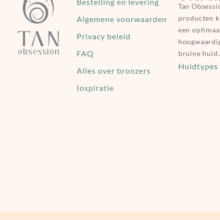
Bestelling en levering
Tan Obsessi
producten k
Algemene voorwaarden
een optimaa
Privacy beleid
hoogwaardig
FAQ
bruine huid.
Huidtypes
Alles over bronzers
Happy Hug
Inspiratie
Lexylove