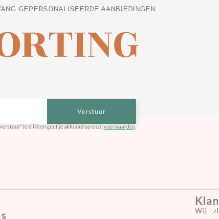
VANG GEPERSONALISEERDE AANBIEDINGEN.
KORTING
Verstuur
verstuur” te klikken geef je akkoord op onze
voorwaarden
.
Klan
Wij z
ns