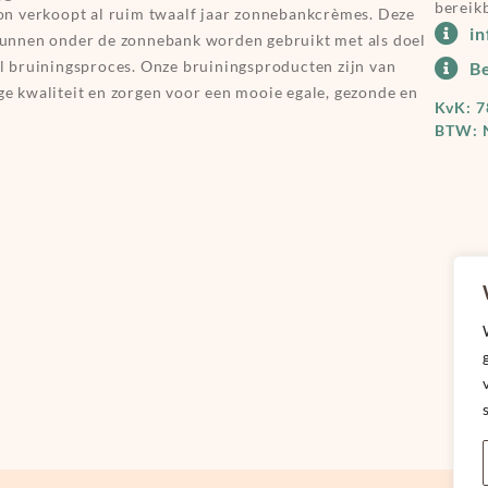
bereik
on verkoopt al ruim twaalf jaar zonnebankcrèmes. Deze
i
unnen onder de zonnebank worden gebruikt met als doel
l bruiningsproces. Onze bruiningsproducten zijn van
Be
e kwaliteit en zorgen voor een mooie egale, gezonde en
KvK: 
BTW: 
gs