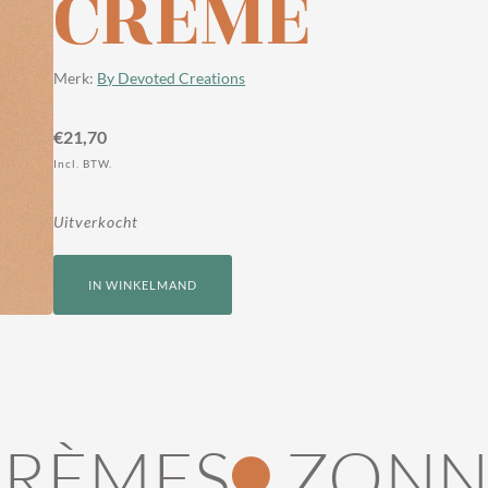
CREME
Merk:
By Devoted Creations
€
21,70
Incl. BTW.
Uitverkocht
IN WINKELMAND
RÈMES
ZONN