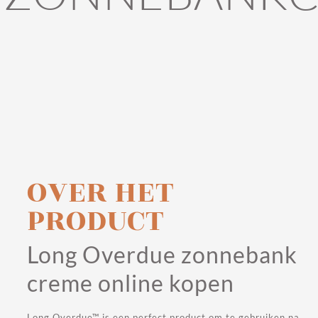
OVER HET
PRODUCT
Long Overdue zonnebank
creme online kopen
Long Overdue™ is een perfect product om te gebruiken na