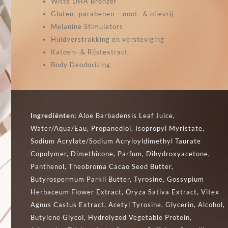
Witte DHA Bronzer
Gluten- parabenen – noot- & olievrij
Melanine Stimulators
Huidverstrakking en versteviging
Katoen- & Rijstextract
Body Deodorizing
Ingrediënten:
Aloe Barbadensis Leaf Juice,
Water/Aqua/Eau, Propanediol, Isopropyl Myristate,
Sodium Acrylate/Sodium Acryloyldimethyl Taurate
Copolymer, Dimethicone, Parfum, Dihydroxyacetone,
Panthenol, Theobroma Cacao Seed Butter,
Butyrospermum Parkii Butter, Tyrosine, Gossypium
Herbaceum Flower Extract, Oryza Sativa Extract, Vitex
Agnus Castus Extract, Acetyl Tyrosine, Glycerin, Alcohol,
Butylene Glycol, Hydrolyzed Vegetable Protein,