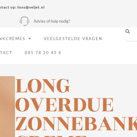
tact op: fons@veljet.nl
Advies of hulp nodig?
NKCRÈMES
VEELGESTELDE VRAGEN
TACT
085 78 20 43 4
LONG
OVERDUE
ZONNEBAN