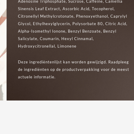
Adenosine Triphosphate, Sucrose, Caffeine, Camellia
Sinensis Leaf Extract, Ascorbic Acid, Tocopherol,
Citronellyl Methylcrotonate, Phenoxyethanol, Caprylyl
Glycol, Ethylhexylglycerin, Polysorbate 80, Citric Acid,
Alpha-Isomethyl Ionone, Benzyl Benzoate, Benzyl
Salicylate, Coumarin, Hexyl Cinnamal,
Hydroxycitronellal, Limonene
Deze ingrediëntenlijst kan worden gewijzigd. Raadpleeg
de ingrediënten op de productverpakking voor de meest
actuele informatie.