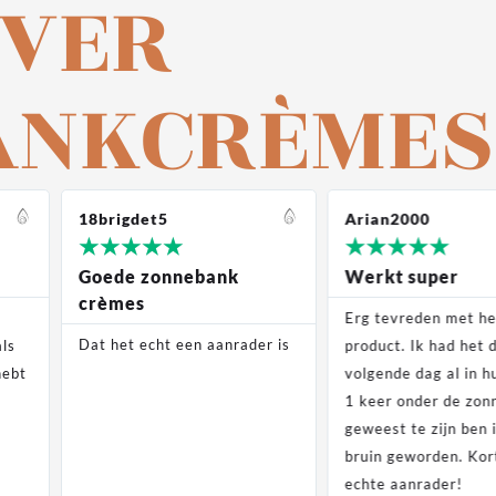
VER
ANKCRÈMES
18brigdet5
Arian2000
★
★
★
★
★
★
★
★
★
★
Goede zonnebank
Werkt super
crèmes
Erg tevreden met he
Dat het echt een aanrader is
als
product. Ik had het 
hebt
volgende dag al in h
1 keer onder de zo
geweest te zijn ben 
bruin geworden. Ko
echte aanrader!