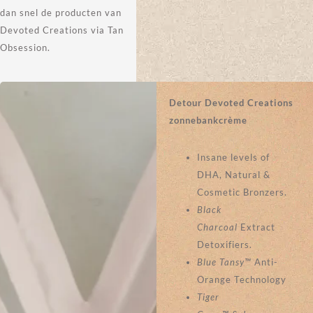
dan snel de producten van
Devoted Creations via Tan
Obsession. ‍
Detour Devoted Creations
zonnebankcrème
Insane levels of
DHA, Natural &
Cosmetic Bronzers.
Black
Charcoal
Extract
Detoxifiers.
Blue Tansy™
Anti-
Orange Technology
Tiger