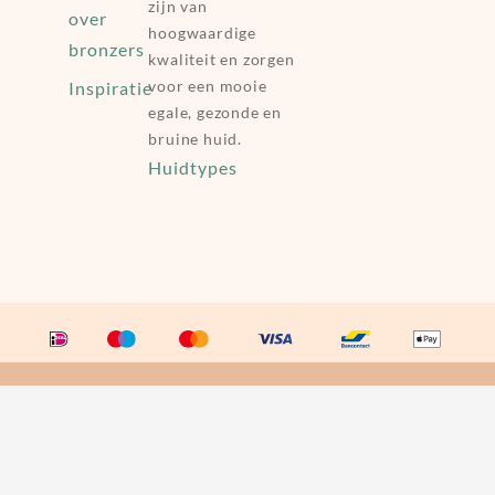
zijn van
over
hoogwaardige
bronzers
kwaliteit en zorgen
voor een mooie
Inspiratie
egale, gezonde en
bruine huid.
Huidtypes
Happy Huggs
Lexylove
Veljet