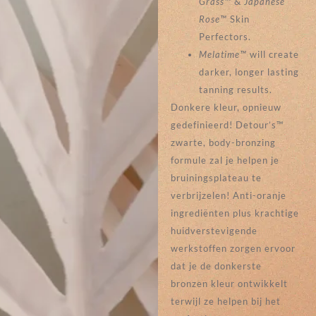
Grass™
&
Japanese
Rose™
Skin
Perfectors.
Melatime™
will create
darker, longer lasting
tanning results.
Donkere kleur, opnieuw
gedefinieerd! Detour’s™
zwarte, body-bronzing
formule zal je helpen je
bruiningsplateau te
verbrijzelen! Anti-oranje
ingrediënten plus krachtige
huidverstevigende
werkstoffen zorgen ervoor
dat je de donkerste
bronzen kleur ontwikkelt
terwijl ze helpen bij het