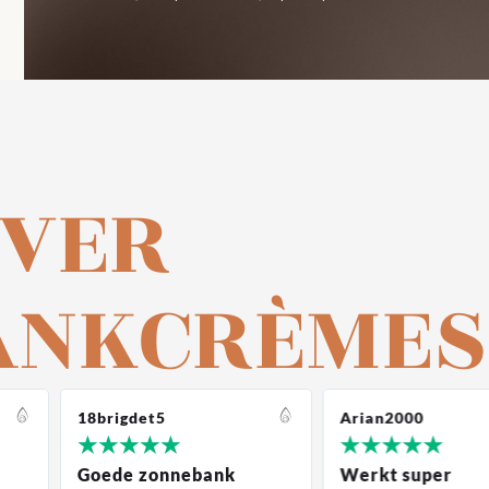
VER
ANKCRÈMES
18brigdet5
Arian2000
★
★
★
★
★
★
★
★
★
★
Goede zonnebank
Werkt super