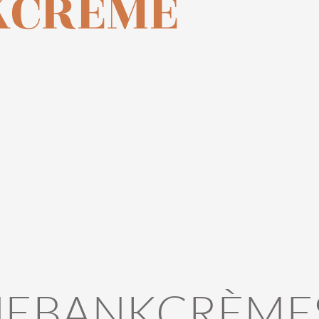
KCREME
EBANKCRÈME