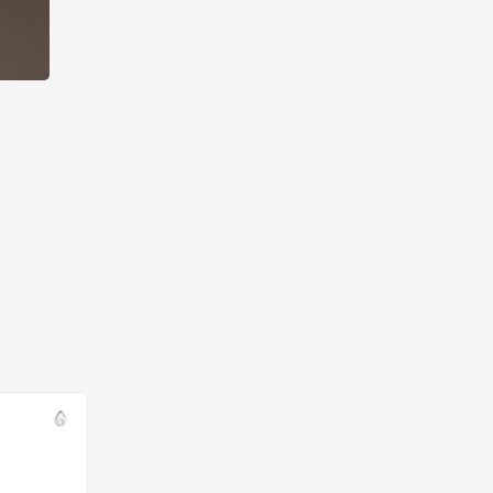
Super
TomK1998
★
★
★
★
★
★
★
★
★
★
Nienkebor
Fantastisch