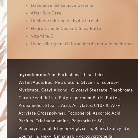
Dagelijkse lichaamsverzorging
After Sun Care
Huidverzachtend en hydraterend
Hydraterende Cocoa & Shea Butter
Vitamine E
Hypo-allergeen: Geformuleerd voor alle huidtypes
Ingrediënten:
Aloe Barbadensis Leaf Juice,
Water/Aqua/Eau, Petrolatum, Glycerin, Isopropyl
Myristate, Cetyl Alcohol, Glyceryl Stearate, Theobroma
Cacao Seed Butter, Butyrospermum Parkii Butter,
Propanediol, Stearic Acid, Acrylates/C10-30 Alkyl
Acrylate Crosspolymer, Tocopherol, Ascorbic Acid,
Parfum, Triethanolamine, Polysorbate 80,
Phenoxyethanol, Ethylhexylglycerin, Benzyl Salicylate,
Coumarin, Hexyl Cinnamal, Hydroxycitronellal