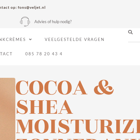
tact op: fons@veljet.nl
Advies of hulp nodig?
NKCRÈMES
VEELGESTELDE VRAGEN
TACT
085 78 20 43 4
COCOA &
SHEA
MOISTURIZ