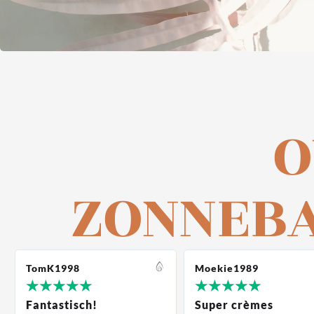
O
ZONNEB
TomK1998
Moekie1989
★
★
★
★
★
★
★
★
★
★
Fantastisch!
Super crèmes