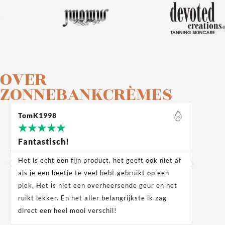
OVER
ZONNEBANKCRÈMES
TomK1998
Moek
★
★
★
★
★
★
★
Fantastisch!
Supe
Het is echt een fijn product, het geeft ook niet af
Super
als je een beetje te veel hebt gebruikt op een
als j
plek. Het is niet een overheersende geur en het
ruikt lekker. En het aller belangrijkste ik zag
direct een heel mooi verschil!