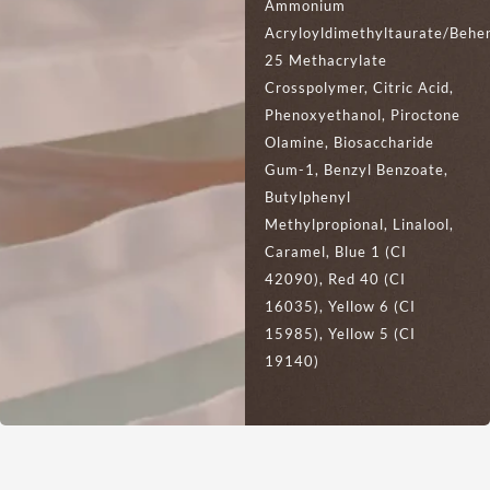
Ammonium
Acryloyldimethyltaurate/Behe
25 Methacrylate
Crosspolymer, Citric Acid,
Phenoxyethanol, Piroctone
Olamine, Biosaccharide
Gum-1, Benzyl Benzoate,
Butylphenyl
Methylpropional, Linalool,
Caramel, Blue 1 (CI
42090), Red 40 (CI
16035), Yellow 6 (CI
15985), Yellow 5 (CI
19140)