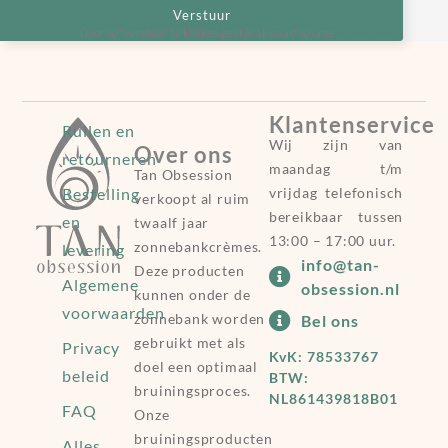
Verstuur
Door op “verstuur” te klikken geef je akkoord op onze
voorwaarden
.
Klantenservice
Ruilen en
Wij zijn van
Over ons
retourneren
maandag t/m
Tan Obsession
Bestelling
vrijdag telefonisch
verkoopt al ruim
bereikbaar tussen
en
twaalf jaar
13:00 – 17:00 uur.
zonnebankcrèmes.
levering
info@tan-
Deze producten
Algemene
obsession.nl
kunnen onder de
voorwaarden
zonnebank worden
Bel ons
gebruikt met als
Privacy
KvK: 78533767
doel een optimaal
beleid
BTW:
bruiningsproces.
NL861439818B01
FAQ
Onze
bruiningsproducten
Alles