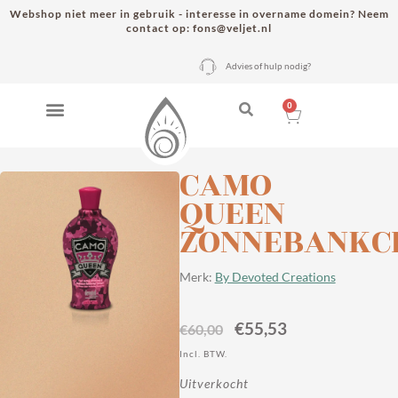
Webshop niet meer in gebruik - interesse in overname domein? Neem
contact op: fons@veljet.nl
Advies of hulp nodig?
0
CAMO
QUEEN
ZONNEBANKC
Merk:
By Devoted Creations
€
55,53
€
60,00
Incl. BTW.
Uitverkocht