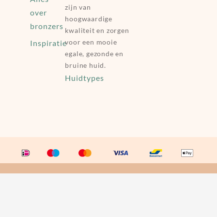
zijn van
over
hoogwaardige
bronzers
kwaliteit en zorgen
voor een mooie
Inspiratie
egale, gezonde en
bruine huid.
Huidtypes
Happy Huggs
Lexylove
Veljet