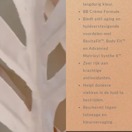
langdurig kleur.
BB Crème Formule.
Biedt anti-aging en
huidverstevigende
voordelen met
RevitaFit™, Body Fit™
en Advanced
Matrixyl Synthe 6™.
Zeer rijk aan
krachtige
antioxidanten.
Helpt donkere
vlekken in de huid te
bestrijden.
Beschermt tegen
tatoeage en
kleurvervaging.