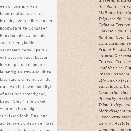
Glycerin, Brassic
Acephala Leaf Ex
een chique mix van
Maltodextrin, Ca
koperpeptiden, sterke
Triglyceride, Iso
bruiningsversnellers en een
Galbana Extract
hoogwaardige Collageen
Didyma Callus E
Banking mix, zal je huid
Xanthan Gum, L
zachter en gladder
Usitatissimum Se
Prunus Persica L
aanvoelen, terwijl perzik
Euterpe Oleracea
extracten en acai bessen
Extract, Centella
hun magie doen om je er
Leaf Vesicles, Ca
levendig en stralend uit te
Phenoxyethanol,
laten zien. Of je nu aan de
Ethylhexylglycer
Salicylate, Citron
rand van het zwembad ligt
Coumarin, Dimet
of naar het strand gaat,
Phenethyl Acetat
Beach Club™ is je ticket
Trimethylcyclop
voor een levendige,
Methylisopenteno
sunkissed look. Dus leun
Hexamethylinda
Geranyl Acetate
achterover, ontspan en laat
Cinnamal, Tetra
deze prestigieuze melange