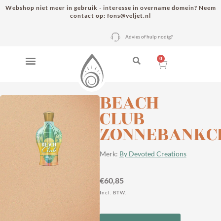
Webshop niet meer in gebruik - interesse in overname domein? Neem
contact op: fons@veljet.nl
Advies of hulp nodig?
0
BEACH
CLUB
ZONNEBANKC
Merk:
By Devoted Creations
€
60,85
Incl. BTW.