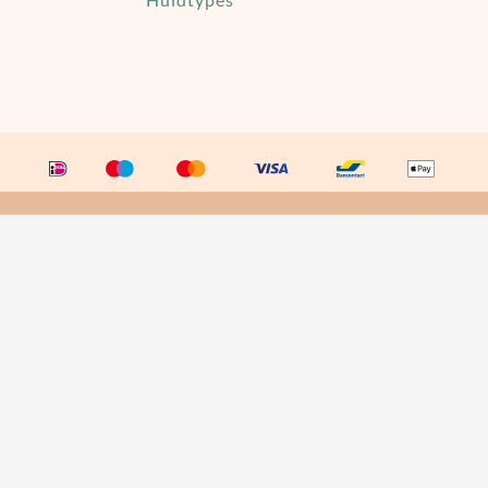
Happy Huggs
Lexylove
Veljet