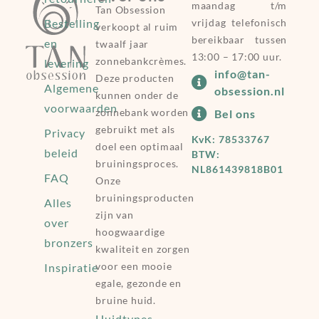
maandag t/m
Tan Obsession
Bestelling
vrijdag telefonisch
verkoopt al ruim
bereikbaar tussen
en
twaalf jaar
13:00 – 17:00 uur.
zonnebankcrèmes.
levering
info@tan-
Deze producten
Algemene
obsession.nl
kunnen onder de
voorwaarden
zonnebank worden
Bel ons
gebruikt met als
Privacy
KvK: 78533767
doel een optimaal
beleid
BTW:
bruiningsproces.
NL861439818B01
FAQ
Onze
bruiningsproducten
Alles
zijn van
over
hoogwaardige
bronzers
kwaliteit en zorgen
voor een mooie
Inspiratie
egale, gezonde en
bruine huid.
Huidtypes