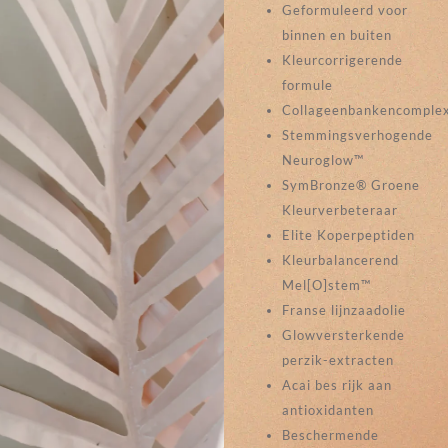
Geformuleerd voor
binnen en buiten
Kleurcorrigerende
formule
Collageenbankencomple
Stemmingsverhogende
Neuroglow™
SymBronze® Groene
Kleurverbeteraar
Elite Koperpeptiden
Kleurbalancerend
Mel[O]stem™
Franse lijnzaadolie
Glowversterkende
perzik-extracten
Acai bes rijk aan
antioxidanten
Beschermende