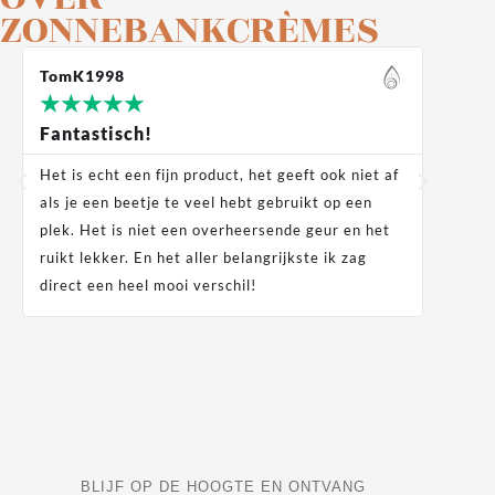
ZONNEBANKCRÈMES
TomK1998
Moek
★
★
★
★
★
★
★
Fantastisch!
Supe
Het is echt een fijn product, het geeft ook niet af
Super
als je een beetje te veel hebt gebruikt op een
als j
plek. Het is niet een overheersende geur en het
ruikt lekker. En het aller belangrijkste ik zag
direct een heel mooi verschil!
BLIJF OP DE HOOGTE EN ONTVANG