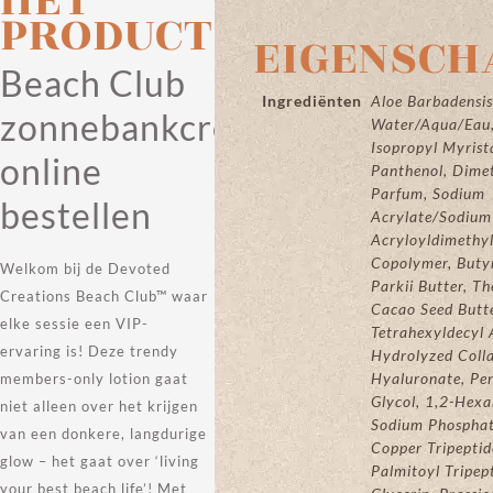
PRODUCT
EIGENSCH
Beach Club
Ingrediënten
Aloe Barbadensis
zonnebankcreme
Water/Aqua/Eau,
Isopropyl Myrist
online
Panthenol, Dime
Parfum, Sodium
bestellen
Acrylate/Sodium
Acryloyldimethy
Copolymer, But
Welkom bij de Devoted
Parkii Butter, 
Creations Beach Club™ waar
Cacao Seed Butte
elke sessie een VIP-
Tetrahexyldecyl 
ervaring is! Deze trendy
Hydrolyzed Coll
Hyaluronate, Pe
members-only lotion gaat
Glycol, 1,2-Hexa
niet alleen over het krijgen
Sodium Phosphate
van een donkere, langdurige
Copper Tripeptid
glow – het gaat over ‘living
Palmitoyl Tripep
your best beach life’! Met